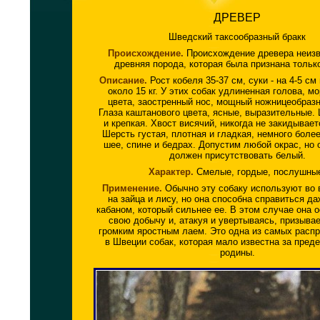
ДРЕВЕР
Шведский таксообразный бракк
Происхождение.
Происхождение древера неизв
древняя порода, которая была признана только 
Описание.
Рост кобеля 35-37 см, суки - на 4-5 с
около 15 кг. У этих собак удлиненная голова, м
цвета, заостренный нос, мощный ножницеобразн
Глаза каштанового цвета, ясные, выразительные.
и крепкая. Хвост висячий, никогда не закидывает
Шерсть густая, плотная и гладкая, немного боле
шее, спине и бедрах. Допустим любой окрас, но 
должен присутствовать белый.
Характер.
Смелые, гордые, послушны
Применение.
Обычно эту собаку используют во 
на зайца и лису, но она способна справиться д
кабаном, который сильнее ее. В этом случае она 
свою добычу и, атакуя и увертываясь, призывае
громким яростным лаем. Это одна из самых расп
в Швеции собак, которая мало известна за пред
родины.