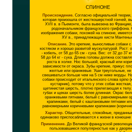
СПИНОНЕ
Происхождение.
Согласно официальной теории, 
которая произошла от жесткошерстной гончей, в
XVII в. в Пьемонте, была вывезена во Францию,
родоначальником французского гриффона. 
изображения собаки, похожей на спиноне, имеется
XV в., принадлежащих кисти Мантеньи
Описание.
Это крепкие, выносливые собаки с
костяком и хорошо развитой мускулатурой. Рост: о
- кобель, от 58 до 65 см - сука. Вес: от 32 до 37 кг
58 до 64 кг - сука. Длина головы должна составл
роста в холке. Нос большой, красный или кори
зависимости от окраса. Зубы крепкие, прикус пл
желтые или оранжевые. Уши треугольные, н
свешиваться больше чем на 5 см ниже морды. На
собаки происходит от итальянского слова spino 
кустарник), потому что у этих собак жесткая,
щетинистая шерсть, плотно прилегающая к телу.
губах и щеках шерсть более длинная. Окрас бел
оранжевыми пятнами, белый с равномерными 
крапинками, белый с каштановыми пятнами ил
равномерными коричневыми крапинками (коричне
Характер.
Общительные, спокойные, преданные
одинаково приспосабливаются к жизни в конюшне 
Применение.
До Великой французской революции
пользовавшиеся популярностью как у дворян,