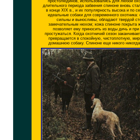
простолюдинов, использовались для любой ох
длительного периода забвения спиноне вновь ста
в конце XIX в., и их популярность высока и по с
идеальные собаки для современного охотника: 
сильны и выносливы, обладают твердой ст
замечательным нюхом; кожа спиноне покрыта ж
позволяет ему приносить из воды дичь и при
простужаться. Когда охотничий сезон заканчивае
превращается в спокойную, чистоплотную, ми
домашнюю собаку. Спиноне еще никого никогда